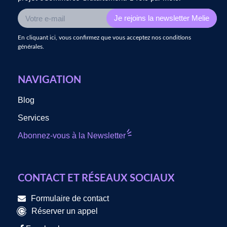
Inscrivez-
Je rejoins la newsletter Melie
vous
En cliquant ici, vous confirmez que vous acceptez nos conditions
à
générales.
notre
infolettre
NAVIGATION
Blog
Services
Abonnez-vous à la Newsletter
CONTACT ET RÉSEAUX SOCIAUX
Formulaire de contact
Réserver un appel